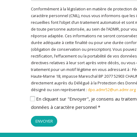
Conformément à la législation en matière de protection 
En cliquant sur "Envoyer", je consens au traitem
caractère personnel (CNIL), nous vous informons que les 
caractère personnel
*
recueillies font l’objet d’un traitement automatisé et sont
de toute personne autorisée, au sein de l’ADMR, pour vo
réponse adaptée. Ces informations ne seront conservée
durée adéquate à cette finalité ou pour une durée conform
(obligation de conservation ou prescription). Vous pouvez
rectification, l’effacement ou la portabilité de vos données
directives relatives à leur sort après votre décès, ou vous
traitement pour un motif légitime en vous adressant à : 
Haute-Marne 18, impasse Mareschal BP 2077 52903 CHA
directement auprès du Délégué à la Protection des Don
désigné ou son représentant :
dpo.admr52@un.admr.org
En cliquant sur "Envoyer", je consens au trait
données à caractère personnel *