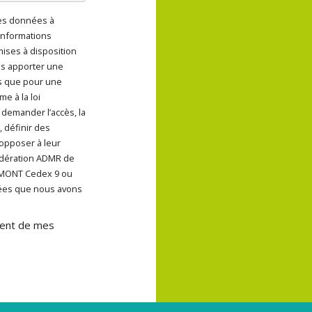
des données à
ent de mes données à
informations
 mises à disposition
us apporter une
s que pour une
e à la loi
 demander l’accès, la
, définir des
 opposer à leur
Fédération ADMR de
UMONT Cedex 9 ou
nées que nous avons
ement de mes